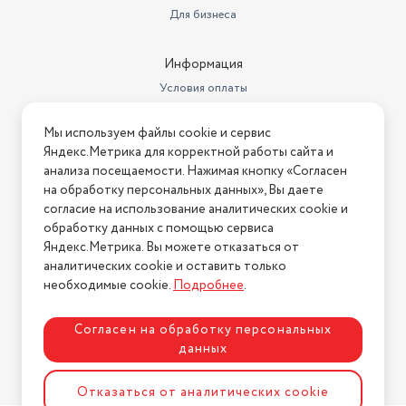
Для бизнеса
Информация
Условия оплаты
Условия доставки
Мы используем файлы cookie и сервис
Условия возврата
Яндекс.Метрика для корректной работы сайта и
Нашли ошибку на сайте?
Напишите нам
.
анализа посещаемости. Нажимая кнопку «Согласен
на обработку персональных данных», Вы даете
2026 © Интернет-магазин "АстМаркет". У нас есть всё!
согласие на использование аналитических cookie и
обработку данных с помощью сервиса
Яндекс.Метрика. Вы можете отказаться от
аналитических cookie и оставить только
Политика конфиденциальности
необходимые cookie.
Подробнее
.
Согласен на обработку персональных
данных
Разработка сайта
ASTDESIGN
Отказаться от аналитических cookie