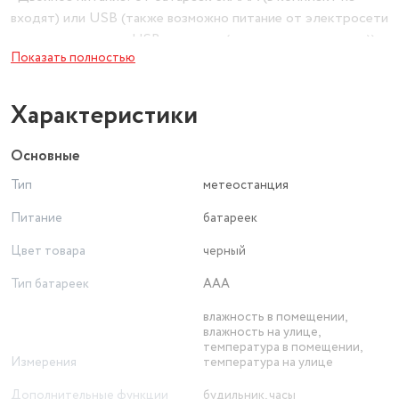
входят) или USB (также возможно питание от электросети
при использовании USB адаптера (в комплект не входит))
Показать полностью
• Размер часов 30х170х80 мм
• Высота цифр: время-26 мм, температура-12 мм
Характеристики
Основные
Тип
метеостанция
Питание
батареек
Цвет товара
черный
Тип батареек
ААА
влажность в помещении,
влажность на улице,
температура в помещении,
Измерения
температура на улице
Дополнительные функции
будильник, часы