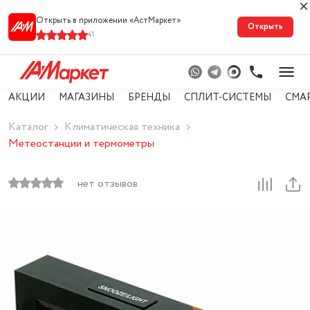
Открыть в приложении «АстМарке‪т‬»
Открыть
41
АКЦИИ
МАГАЗИНЫ
БРЕНДЫ
СПЛИТ-СИСТЕМЫ
СМА
Каталог
Климатическая техника
Метеостанции и термометры
нет отзывов