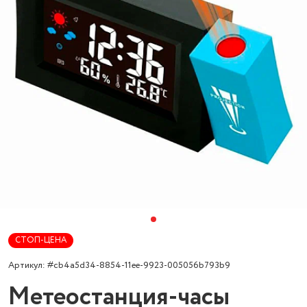
СТОП-ЦЕНА
Артикул: #cb4a5d34-8854-11ee-9923-005056b793b9
Метеостанция-часы