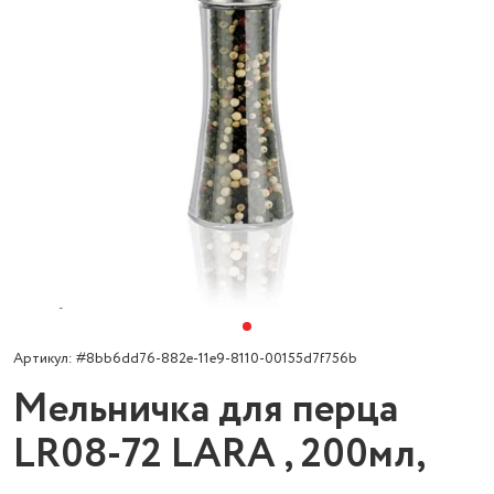
Артикул: #8bb6dd76-882e-11e9-8110-00155d7f756b
Мельничка для перца
LR08-72 LARA , 200мл,