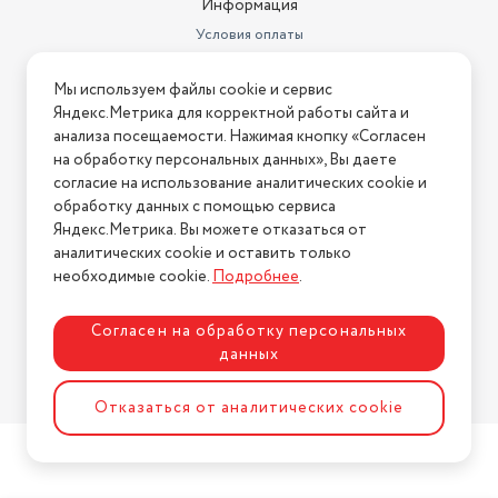
Информация
Условия оплаты
Условия доставки
Мы используем файлы cookie и сервис
Условия возврата
Яндекс.Метрика для корректной работы сайта и
Нашли ошибку на сайте?
Напишите нам
.
анализа посещаемости. Нажимая кнопку «Согласен
на обработку персональных данных», Вы даете
2026 © Интернет-магазин "АстМаркет". У нас есть всё!
согласие на использование аналитических cookie и
обработку данных с помощью сервиса
Яндекс.Метрика. Вы можете отказаться от
аналитических cookie и оставить только
Политика конфиденциальности
необходимые cookie.
Подробнее
.
Согласен на обработку персональных
данных
Разработка сайта
ASTDESIGN
Отказаться от аналитических cookie