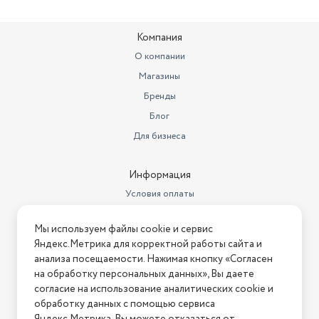
Компания
О компании
Магазины
Бренды
Блог
Для бизнеса
Информация
Условия оплаты
Условия доставки
Мы используем файлы cookie и сервис
Условия возврата
Яндекс.Метрика для корректной работы сайта и
Нашли ошибку на сайте?
Напишите нам
.
анализа посещаемости. Нажимая кнопку «Согласен
на обработку персональных данных», Вы даете
2026 © Интернет-магазин "АстМаркет". У нас есть всё!
согласие на использование аналитических cookie и
обработку данных с помощью сервиса