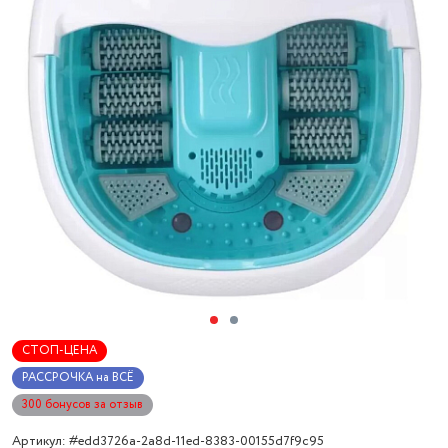
СТОП-ЦЕНА
РАССРОЧКА на ВСЁ
300 бонусов за отзыв
Артикул: #edd3726a-2a8d-11ed-8383-00155d7f9c95