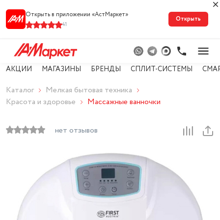
Открыть в приложении «АстМарке‪т‬»
Открыть
41
АКЦИИ
МАГАЗИНЫ
БРЕНДЫ
СПЛИТ-СИСТЕМЫ
СМА
Каталог
Мелкая бытовая техника
Красота и здоровье
Массажные ванночки
нет отзывов