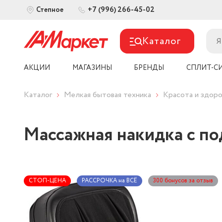
+7 (996) 266-45-02
Степное
Каталог
АКЦИИ
МАГАЗИНЫ
БРЕНДЫ
СПЛИТ-С
Каталог
Мелкая бытовая техника
Красота и здоро
Массажная накидка с по
СТОП-ЦЕНА
РАССРОЧКА на ВСЁ
300 бонусов за отзыв