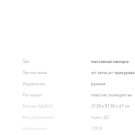
Тип
массажная накидка
Тип питания
от сети, от прикурив
Управление
ручное
Материал
пластик, полиуретан
Размер (ШxВxГ)
21.50 х 87.50 х 47 см
Вид управления
пульт ДУ
Напряжение
220 В