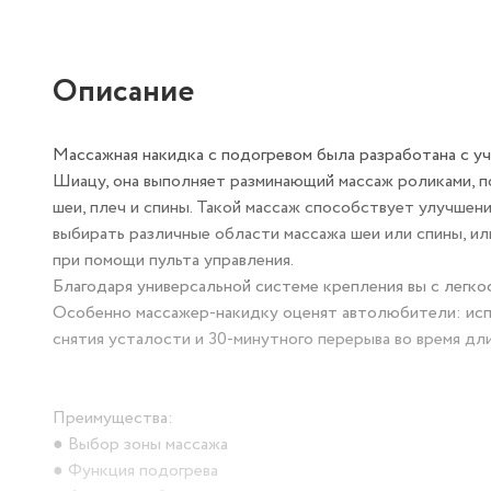
Описание
Массажная накидка с подогревом была разработана с уч
Шиацу, она выполняет разминающий массаж роликами, п
шеи, плеч и спины. Такой массаж способствует улучше
выбирать различные области массажа шеи или спины, и
при помощи пульта управления.
Благодаря универсальной системе крепления вы с легко
Особенно массажер-накидку оценят автолюбители: испо
снятия усталости и 30-минутного перерыва во время дл
Преимущества:
● Выбор зоны массажа
● Функция подогрева