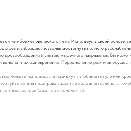
етом изгибов человеческого тела. Используя в своей основе т
одогрев и вибрацию, позволяя достигнуть полного расслаблен
нию кровообращения и снятию мышечного напряжения. Вы может
ли включать их одновременно. Переключение режимов осущест
стью можете использовать накидку на любимом стуле или крес
льзуйте ее для подогрева сиденья в холодном салоне автомо
ительных поездок (адаптер в комплекте).