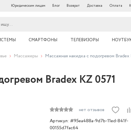
Юридическим лицам
Блог
Возврат
Доставка
Оплата
ИСТЕМЫ
СМАРТФОНЫ
ТЕЛЕВИЗОРЫ
НОУТБУ
вье
Массажеры
Массажная накидка с подогревом Bradex
догревом Bradex KZ 0571
нет отзывов
Артикул: #95ea488a-9d7b-11ed-841f-
00155d7fac64