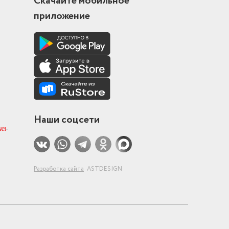
Скачайте мобильное
приложение
Наши соцсети
ам
.
Разработка сайта
ASTDESIGN