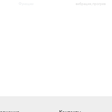
Функции
вибрация, прогрев
Тип массажной накидки
роликовая
Автомобильная
есть
ость
й