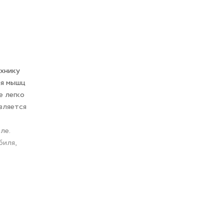
ехнику
ия мышц
е легко
вляется
ле.
биля,