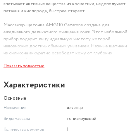
впитывает активные вещества из косметики, недополучает
питания и кислорода, быстрее стареет.
Массажер-щеточка AMG110 Gezatone создана для
ежедневного деликатного очищения кожи. Этот небольшой
прибор подарит лицу идеальную чистоту, которой
невозможно достичь обычным умыванием. Нежные щетинки
из силикона аккуратно освободят кожу от глубоких
загрязнений и слипшихся ороговелых частиц эпидермиса,
Показать полностью
без травм и микроповреждений.
Проблемы:
Характеристики
Расширенные поры;
Неровный тон кожи;
Основные
Глубокие загрязнений, «черные точки»;
Назначение
для лица
Усиленное выделение кожного сала;
Гиперкератоз;
Виды массажа
тонизирующий
Сниженный тонус;
Количество режимов
1
Профилактика старения.