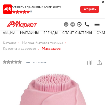
Открыть в приложении «АстМарке‪т‬»
Открыть
41
АКЦИИ
МАГАЗИНЫ
БРЕНДЫ
СПЛИТ-СИСТЕМЫ
СМА
Каталог
Мелкая бытовая техника
Красота и здоровье
Массажеры
нет отзывов