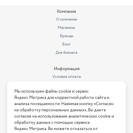
Тип аккумулятора
литий-ионный
Компания
дерматиты и дерматозы,
раздражения на коже, псориаз,
О компании
нарушение целостности
кожных покровов, травмы,
Магазины
свежие раны, ожоги и
Бренды
Противопоказания
кровоподтеки, аллергические р
Блог
уменьшение пор, повышение
Для бизнеса
упругости кожи, устранение
Эффект
черных точек
Емкость аккумулятора
Информация
480 мА·ч
Условия оплаты
Условия доставки
Мы используем файлы cookie и сервис
Условия возврата
Яндекс.Метрика для корректной работы сайта и
Нашли ошибку на сайте?
Напишите нам
.
анализа посещаемости. Нажимая кнопку «Согласен
на обработку персональных данных», Вы даете
2026 © Интернет-магазин "АстМаркет". У нас есть всё!
согласие на использование аналитических cookie и
обработку данных с помощью сервиса
Яндекс.Метрика. Вы можете отказаться от