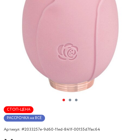
СТОП-ЦЕНА
РАССРОЧКА на ВСЁ
Артикул: #2033257e-9d60-11ed-841f-00155d7fac64