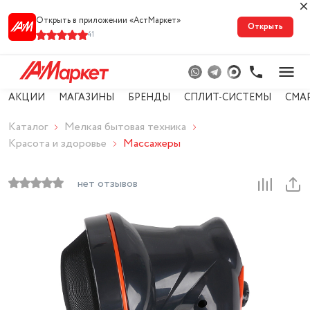
Открыть в приложении «АстМарке‪т‬»
Открыть
41
АКЦИИ
МАГАЗИНЫ
БРЕНДЫ
СПЛИТ-СИСТЕМЫ
СМА
Каталог
Мелкая бытовая техника
Красота и здоровье
Массажеры
нет отзывов