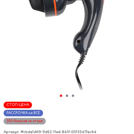
СТОП-ЦЕНА
РАССРОЧКА на ВСЁ
300 бонусов за отзыв
Артикул: #cbda1d69-9d62-11ed-841f-00155d7fac64