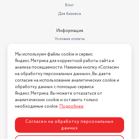
Блог
Для бизнеса
Информация
Условия оплаты
Условия доставки
Мы используем файлы cookie и сервис
Условия возврата
Яндекс.Метрика для корректной работы сайта и
Нашли ошибку на сайте?
Напишите нам
.
анализа посещаемости. Нажимая кнопку «Согласен
на обработку персональных данных», Вы даете
2026 © Интернет-магазин "АстМаркет". У нас есть всё!
согласие на использование аналитических cookie и
обработку данных с помощью сервиса
Яндекс.Метрика. Вы можете отказаться от
аналитических cookie и оставить только
Политика конфиденциальности
необходимые cookie.
Подробнее
.
Согласен на обработку персональных
данных
Разработка сайта
ASTDESIGN