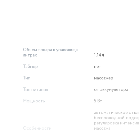
Объем товара в упаковке, в
литрах
1.144
Таймер
нет
Тип
массажер
Тип питания
от аккумулятора
Мощность
5 Вт
автоматическое откл
беспроводной, подог
регулировка интенси
Особенности
массажа