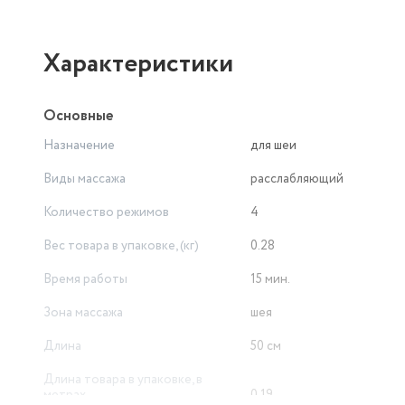
Характеристики
Основные
Назначение
для шеи
Виды массажа
расслабляющий
Количество режимов
4
Вес товара в упаковке, (кг)
0.28
Время работы
15 мин.
Зона массажа
шея
Длина
50 см
Длина товара в упаковке, в
метрах
0.19