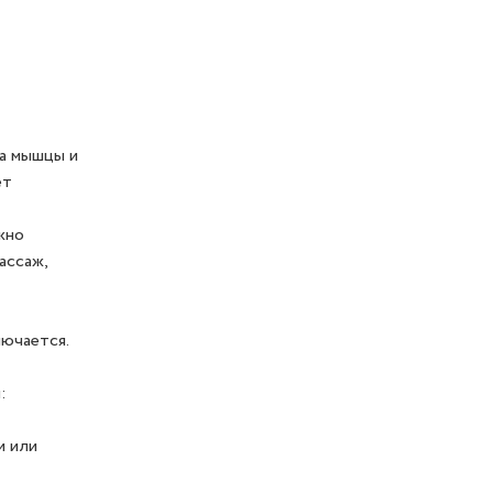
а мышцы и
ет
жно
ассаж,
лючается.
:
и или