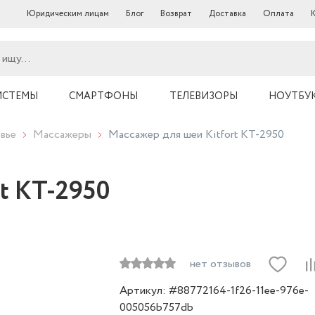
Юридическим лицам
Блог
Возврат
Доставка
Оплата
ИСТЕМЫ
СМАРТФОНЫ
ТЕЛЕВИЗОРЫ
НОУТБУ
вье
Массажеры
Массажер для шеи Kitfort КТ-2950
rt КТ-2950
нет отзывов
Артикул: #88772164-1f26-11ee-976e-
005056b757db