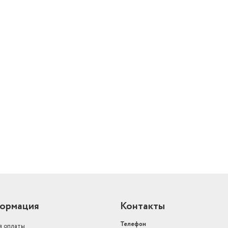
Материал
пластик
Тип аксессуара
аккумулятор
автоотключение, под
регулировка интенси
Функции
массажа
Отображение на дисплее
режимы
й
ормация
Контакты
Телефон
я оплаты