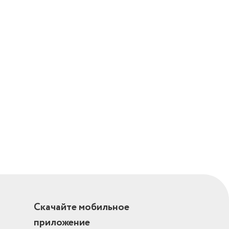
огрев,
вности
Скачайте мобильное
приложение