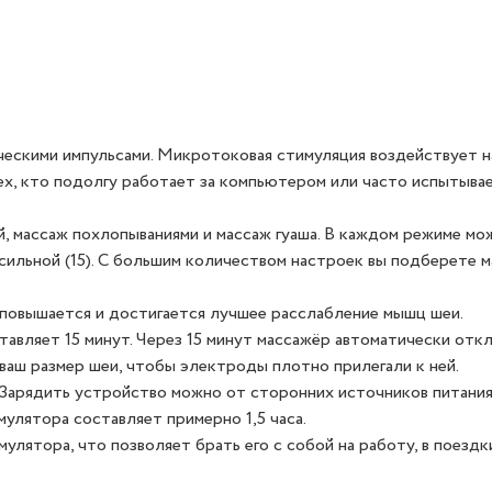
ескими импульсами. Микротоковая стимуляция воздействует н
х, кто подолгу работает за компьютером или часто испытыва
й, массаж похлопываниями и массаж гуаша. В каждом режиме мо
 сильной (15). С большим количеством настроек вы подберете м
повышается и достигается лучшее расслабление мышц шеи.
авляет 15 минут. Через 15 минут массажёр автоматически отк
ваш размер шеи, чтобы электроды плотно прилегали к ней.
Зарядить устройство можно от сторонних источников питания
мулятора составляет примерно 1,5 часа.
улятора, что позволяет брать его с собой на работу, в поездк