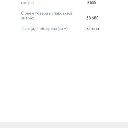
метрах
0.655
Объем товара в упаковке, в
литрах
58.688
Площадь обогрева (кв.м)
35 кв.м
й