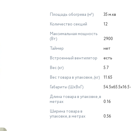
Площадь обогрева (м²)
35 м.кв
Количество секций
12
Максимальная мощность
(Вт)
2900
Таймер
нет
Встроенный вентилятор
есть
Вес (кг)
5.7
Вес товара в упаковке, (кг)
11.65
Габариты (ШхВхГ)
54.5x65.5x16.5
Длина товара в упаковке, в
метрах
0.16
Ширина товара в
упаковке, в метрах
0.56