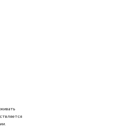
рживать
ествляется
ии.