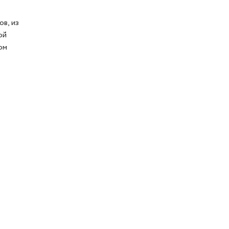
в, из
ой
ом