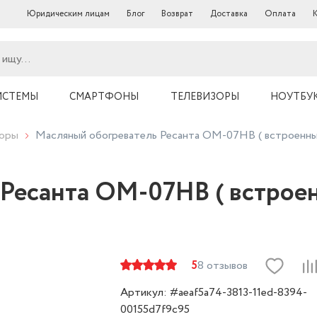
Юридическим лицам
Блог
Возврат
Доставка
Оплата
ИСТЕМЫ
СМАРТФОНЫ
ТЕЛЕВИЗОРЫ
НОУТБУ
торы
Масляный обогреватель Ресанта ОМ-07НВ ( встроенны
Ресанта ОМ-07НВ ( встрое
5
8 отзывов
Артикул: #aeaf5a74-3813-11ed-8394-
00155d7f9c95