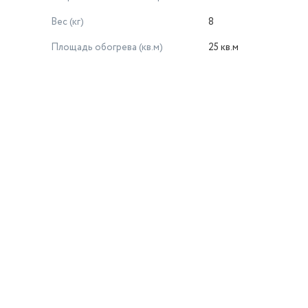
Вес (кг)
8
Площадь обогрева (кв.м)
25 кв.м
й