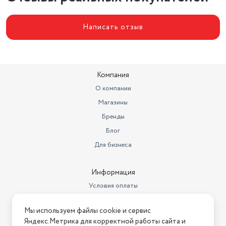
Управление
механическое
Написать отзыв
Габариты (ШхВхГ)
48x64.8x29 см
Площадь обогрева (кв.м)
28 кв.м
Компания
О компании
Магазины
Бренды
Блог
Для бизнеса
Информация
Условия оплаты
Условия доставки
Мы используем файлы cookie и сервис
Условия возврата
Яндекс.Метрика для корректной работы сайта и