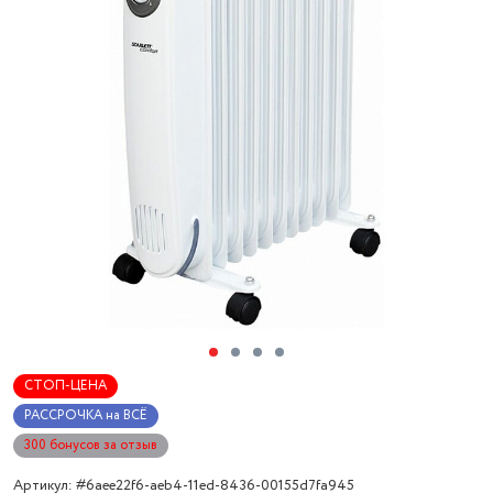
СТОП-ЦЕНА
РАССРОЧКА на ВСЁ
300 бонусов за отзыв
Артикул: #6aee22f6-aeb4-11ed-8436-00155d7fa945