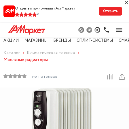
Открыть в приложении «АстМарке‪т‬»
Открыть
41
АКЦИИ
МАГАЗИНЫ
БРЕНДЫ
СПЛИТ-СИСТЕМЫ
СМА
Каталог
Климатическая техника
Масляные радиаторы
нет отзывов