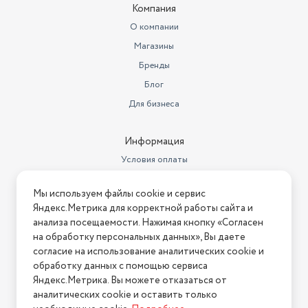
Компания
Сертификат
О компании
пожаробезопасности; Степень
Магазины
защиты / Класс защиты: I;
Длина кабеля: 1,6 м; Материал
Бренды
корпуса: Металл; Ручка для
перемещения; Тип
Блог
Дополнительная информация
термостата:
Для бизнеса
Установка
напольная
Информация
Ширина
25 см
Условия оплаты
Особенности
ручка для переноски
Условия доставки
Мы используем файлы cookie и сервис
Цвет товара
белый
Условия возврата
Яндекс.Метрика для корректной работы сайта и
Нашли ошибку на сайте?
Напишите нам
.
Высота (мм)
59.5
анализа посещаемости. Нажимая кнопку «Согласен
на обработку персональных данных», Вы даете
2026 © Интернет-магазин "АстМаркет". У нас есть всё!
Цвет
белый
согласие на использование аналитических cookie и
обработку данных с помощью сервиса
Управление
механическое
Яндекс.Метрика. Вы можете отказаться от
аналитических cookie и оставить только
Политика конфиденциальности
Радиатор;Колесики для