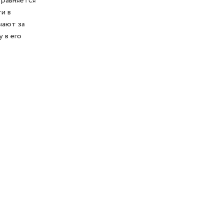
 равняется
и в
чают за
 в его