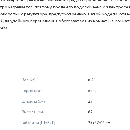
ть энергопотребления масляного радиатора Aceline OL-1005G
тро нагревается, поэтому после его подключения к электросет
поворотных регулятора, предусмотренных в этой модели, отве
 Для удобного перемещения обогревателя из комнаты в комнату
чка.
Вес (кг)
6.43
Термостат
есть
Ширина (см)
25
Высота (мм)
62
Габариты (ШхВхГ)
25х62х15 см