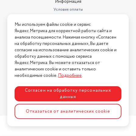
Информация
Условия оплаты
Условия доставки
Мы используем файлы cookie и сервис
Условия возврата
Яндекс.Метрика для корректной работы сайта и
Нашли ошибку на сайте?
Напишите нам
.
анализа посещаемости. Нажимая кнопку «Согласен
на обработку персональных данных», Вы даете
2026 © Интернет-магазин "АстМаркет". У нас есть всё!
согласие на использование аналитических cookie и
обработку данных с помощью сервиса
Яндекс.Метрика. Вы можете отказаться от
аналитических cookie и оставить только
Политика конфиденциальности
необходимые cookie.
Подробнее
.
Согласен на обработку персональных
данных
Разработка сайта
ASTDESIGN
Отказаться от аналитических cookie