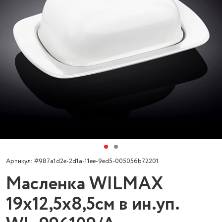
Артикул: #987a1d2e-2d1a-11ee-9ed5-005056b72201
Масленка WILMAX
19х12,5х8,5см в ин.уп.