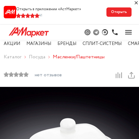
Открыть в приложении «АстМарке‪т‬»
Открыть
41
АКЦИИ
МАГАЗИНЫ
БРЕНДЫ
СПЛИТ-СИСТЕМЫ
СМА
Каталог
Посуда
Масленки/Паштетницы
нет отзывов