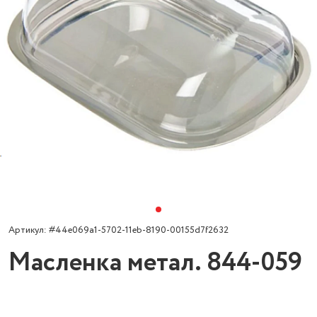
Артикул: #44e069a1-5702-11eb-8190-00155d7f2632
Масленка метал. 844-059