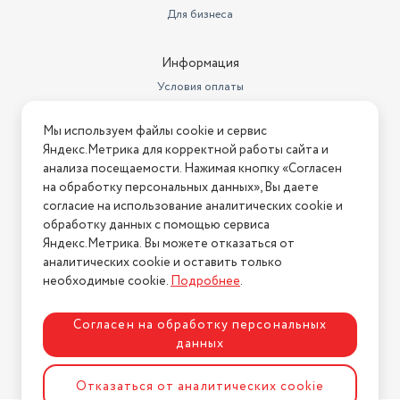
Для бизнеса
Информация
Условия оплаты
Условия доставки
Мы используем файлы cookie и сервис
Условия возврата
Яндекс.Метрика для корректной работы сайта и
Нашли ошибку на сайте?
Напишите нам
.
анализа посещаемости. Нажимая кнопку «Согласен
на обработку персональных данных», Вы даете
2026 © Интернет-магазин "АстМаркет". У нас есть всё!
согласие на использование аналитических cookie и
обработку данных с помощью сервиса
Яндекс.Метрика. Вы можете отказаться от
аналитических cookie и оставить только
Политика конфиденциальности
необходимые cookie.
Подробнее
.
Согласен на обработку персональных
данных
Разработка сайта
ASTDESIGN
Отказаться от аналитических cookie