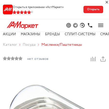
Открыть в приложении «АстМарке‪т‬»
Открыть
41
АКЦИИ
МАГАЗИНЫ
БРЕНДЫ
СПЛИТ-СИСТЕМЫ
СМА
Каталог
Посуда
Масленки/Паштетницы
нет отзывов