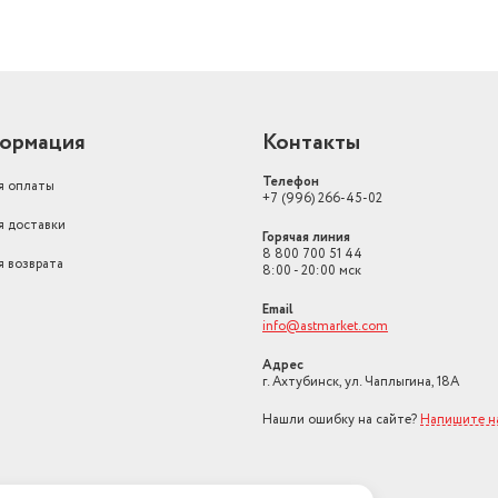
ормация
Контакты
Телефон
я оплаты
+7 (996) 266-45-02
я доставки
Горячая линия
8 800 700 51 44
я возврата
8:00 - 20:00 мск
Email
info@astmarket.com
Адрес
г. Ахтубинск, ул. Чаплыгина, 18А
Нашли ошибку на сайте?
Напишите н