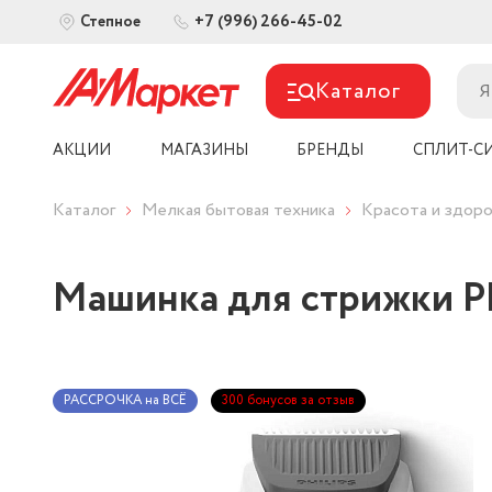
+7 (996) 266-45-02
Степное
Каталог
АКЦИИ
МАГАЗИНЫ
БРЕНДЫ
СПЛИТ-С
Каталог
Мелкая бытовая техника
Красота и здоро
Машинка для стрижки Ph
РАССРОЧКА на ВСЁ
300 бонусов за отзыв