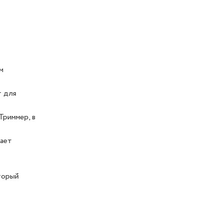
м
т для
Триммер, в
вает
торый