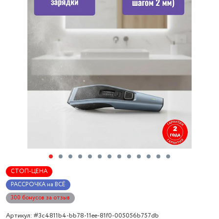
СТОП-ЦЕНА
РАССРОЧКА на ВСЁ
300 бонусов за отзыв
Артикул: #3c4811b4-bb78-11ee-81f0-005056b757db