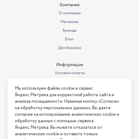
Компания
Гарантийный срок
2 года
О компании
Магазины
Цвет
голубой
Бренды
Способ регулировки длины
смена насадок и регулировка
Блог
индикатор зарядки, влажная
Для бизнеса
очистка, стрижка бороды,
щеточка для чистки, расчёска,
индикатор зарядки, влажная
Информация
очистка, стрижка бороды,
Особенности
щеточка для чист
Условия оплаты
Условия доставки
Насадки
для стрижки
Мы используем файлы cookie и сервис
Условия возврата
Время зарядки аккумулятора
Яндекс.Метрика для корректной работы сайта и
480
Нашли ошибку на сайте?
Напишите нам
.
анализа посещаемости. Нажимая кнопку «Согласен
Тип аккумулятора
Ni-Mh
на обработку персональных данных», Вы даете
2026 © Интернет-магазин "АстМаркет". У нас есть всё!
согласие на использование аналитических cookie и
Число насадок
2
обработку данных с помощью сервиса
Яндекс.Метрика. Вы можете отказаться от
Дополнительные функции
стрижка бороды
аналитических cookie и оставить только
Политика конфиденциальности