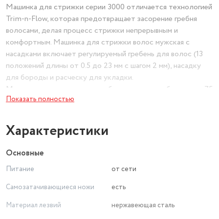
Машинка для стрижки серии 3000 отличается технологией
Trim-n-Flow, которая предотвращает засорение гребня
волосами, делая процесс стрижки непрерывным и
комфортным. Машинка для стрижки волос мужская с
насадками включает регулируемый гребень для волос (13
положений длины от 0.5 до 23 мм с шагом 2 мм), насадку
для бороды и расческу для укладки.
Машинка для стрижки волос беспроводная работает до 75
Показать полностью
минут после 8-часовой зарядки благодаря надежному Ni-
MH аккумулятору. При необходимости машинка для
стрижки волос philips может работать от сети 100–240 В,
Характеристики
что удобно в поездках.
Машинка для стрижки бороды позволяет легко
Основные
моделировать щетину и контуры лица с точностью до 0,5
Питание
от сети
мм при снятой насадке. Универсальная машинка для
стрижки волос беспроводная для мужчин с насадками
Самозатачивающиеся ножи
есть
подходит для всех типов волос и стилей стрижки.
Материал лезвий
нержавеющая сталь
Компактная машинка для волос имеет эргономичную
текстурированную ручку, обеспечивающую надежный хват