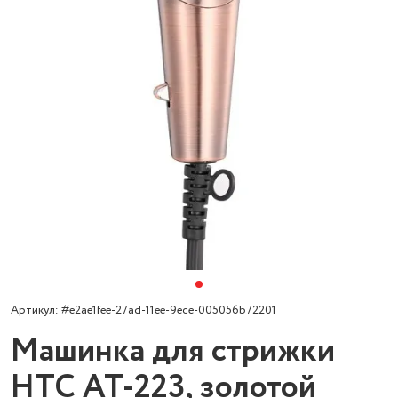
Артикул: #e2ae1fee-27ad-11ee-9ece-005056b72201
Машинка для стрижки
HTC AT-223, золотой