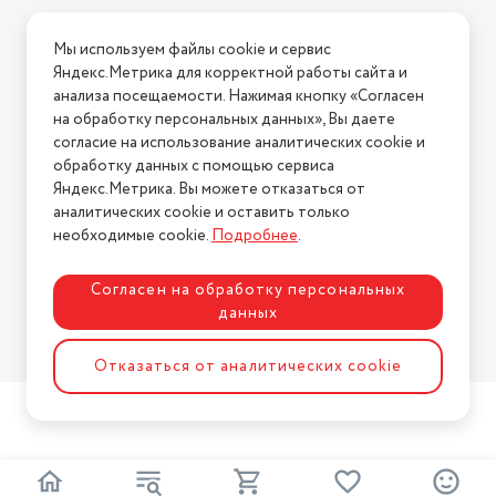
Условия доставки
Мы используем файлы cookie и сервис
Условия возврата
Яндекс.Метрика для корректной работы сайта и
Нашли ошибку на сайте?
Напишите нам
.
анализа посещаемости. Нажимая кнопку «Согласен
на обработку персональных данных», Вы даете
2026 © Интернет-магазин "АстМаркет". У нас есть всё!
согласие на использование аналитических cookie и
обработку данных с помощью сервиса
Яндекс.Метрика. Вы можете отказаться от
аналитических cookie и оставить только
Политика конфиденциальности
необходимые cookie.
Подробнее
.
Согласен на обработку персональных
данных
Разработка сайта
ASTDESIGN
Отказаться от аналитических cookie