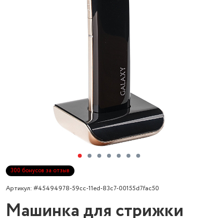
300 бонусов за отзыв
Артикул: #45494978-59cc-11ed-83c7-00155d7fac50
Машинка для стрижки