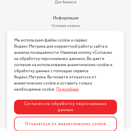
Для бизнеса
Информация
Условия оплаты
Условия доставки
Мы используем файлы cookie и сервис
Условия возврата
Яндекс.Метрика для корректной работы сайта и
Нашли ошибку на сайте?
Напишите нам
.
анализа посещаемости. Нажимая кнопку «Согласен
на обработку персональных данных», Вы даете
2026 © Интернет-магазин "АстМаркет". У нас есть всё!
согласие на использование аналитических cookie и
обработку данных с помощью сервиса
Яндекс.Метрика. Вы можете отказаться от
аналитических cookie и оставить только
Политика конфиденциальности
необходимые cookie.
Подробнее
.
Согласен на обработку персональных
данных
Разработка сайта
ASTDESIGN
Отказаться от аналитических cookie