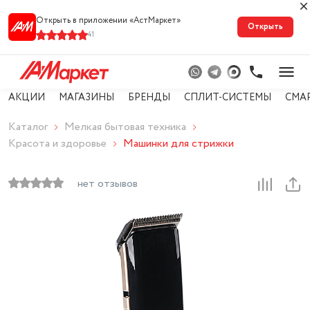
Открыть в приложении «АстМарке‪т‬»
Открыть
41
АКЦИИ
МАГАЗИНЫ
БРЕНДЫ
СПЛИТ-СИСТЕМЫ
СМА
Каталог
Мелкая бытовая техника
Красота и здоровье
Машинки для стрижки
нет отзывов