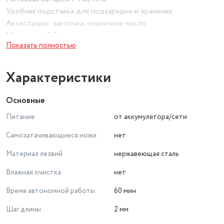
Удобная подставка для подзарядки и хранения
Аксессуары: щёточка, смазочное масло
Мощность 5 Вт
Показать полностью
Характеристики
Основные
Питание
от аккумулятора/сети
Самозатачивающиеся ножи
нет
Материал лезвий
нержавеющая сталь
Влажная очистка
нет
Время автономной работы
60 мин
Шаг длины
2 мм