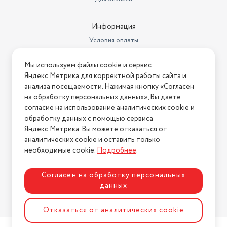
Информация
Условия оплаты
Условия доставки
Мы используем файлы cookie и сервис
Условия возврата
Яндекс.Метрика для корректной работы сайта и
Нашли ошибку на сайте?
Напишите нам
.
анализа посещаемости. Нажимая кнопку «Согласен
на обработку персональных данных», Вы даете
2026 © Интернет-магазин "АстМаркет". У нас есть всё!
согласие на использование аналитических cookie и
обработку данных с помощью сервиса
Яндекс.Метрика. Вы можете отказаться от
аналитических cookie и оставить только
Политика конфиденциальности
необходимые cookie.
Подробнее
.
Согласен на обработку персональных
данных
Разработка сайта
ASTDESIGN
Отказаться от аналитических cookie