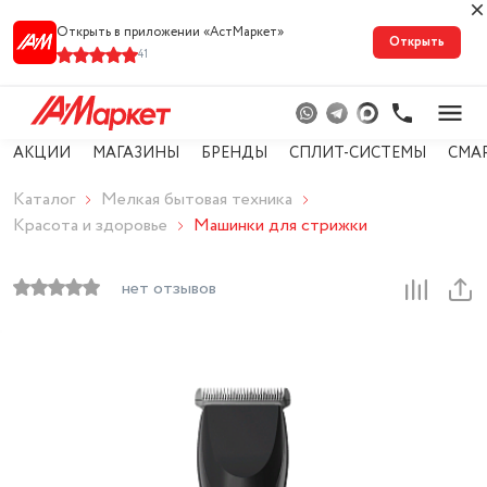
Открыть в приложении «АстМарке‪т‬»
Открыть
41
АКЦИИ
МАГАЗИНЫ
БРЕНДЫ
СПЛИТ-СИСТЕМЫ
СМА
Каталог
Мелкая бытовая техника
Красота и здоровье
Машинки для стрижки
нет отзывов