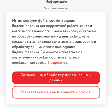
Информация
Условия оплаты
Условия доставки
Мы используем файлы cookie и сервис
Условия возврата
Яндекс.Метрика для корректной работы сайта и
Нашли ошибку на сайте?
Напишите нам
.
анализа посещаемости. Нажимая кнопку «Согласен
на обработку персональных данных», Вы даете
2026 © Интернет-магазин "АстМаркет". У нас есть всё!
согласие на использование аналитических cookie и
обработку данных с помощью сервиса
Яндекс.Метрика. Вы можете отказаться от
аналитических cookie и оставить только
Политика конфиденциальности
необходимые cookie.
Подробнее
.
Согласен на обработку персональных
данных
Разработка сайта
ASTDESIGN
Отказаться от аналитических cookie