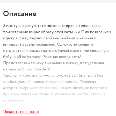
Описание
Зачастую, в результате носки и стирки, на вязанных и
трикотажных вещах образуются катышки. С их появлением
одежда сразу теряет свой внешний вид и начинает
выглядеть весьма неряшливо. Однако, не спешите
отчаиваться и выкидывать любимый жилет или связанную
бабушкой кофточку! Решение всегда есть!
Представляем вашему вниманию машинку для удаления
катышков Sinbo SS 4046!
Удобная и компактная —она поможет вам быстро и без
особых усилий привести вещи в порядок. Машинка
аккуратно срежет все до единых катышков, не повредив
при этом плетение ткани. Щеточка для чистки лезвий в
комплекте.
Остро заточенные стальные лезвия — быстро и деликатно
Показать полностью
срезают катышки с ткани. Большая режущая головка —