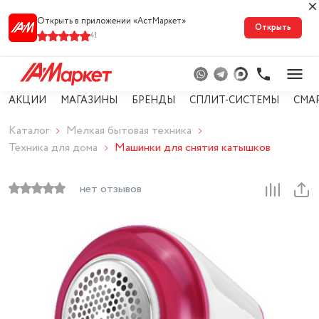
Открыть в приложении «АстМарке‪т‬»
Открыть
41
АКЦИИ
МАГАЗИНЫ
БРЕНДЫ
СПЛИТ-СИСТЕМЫ
СМА
Каталог
Мелкая бытовая техника
Техника для дома
Машинки для снятия катышков
нет отзывов