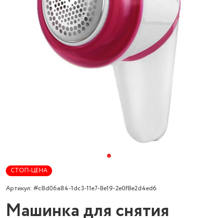
СТОП-ЦЕНА
Артикул: #c8d06a84-1dc3-11e7-8e19-2e0f8e2d4ed6
Машинка для снятия