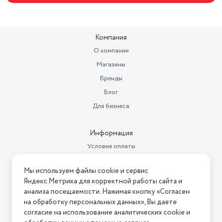
В комплекте
щеточка для чистки
Компания
О компании
Магазины
Бренды
Блог
Для бизнеса
Информация
Условия оплаты
Условия доставки
Мы используем файлы cookie и сервис
Условия возврата
Яндекс.Метрика для корректной работы сайта и
Нашли ошибку на сайте?
Напишите нам
.
анализа посещаемости. Нажимая кнопку «Согласен
на обработку персональных данных», Вы даете
2026 © Интернет-магазин "АстМаркет". У нас есть всё!
согласие на использование аналитических cookie и