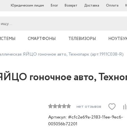
Юридическим лицам
Блог
Возврат
Доставка
Оплата
ИСТЕМЫ
СМАРТФОНЫ
ТЕЛЕВИЗОРЫ
НОУТБУ
ллическая ЯЙЦО гоночное авто, Технопарк (арт.1911C038-R)
ЙЦО гоночное авто, Техноп
нет отзывов
Артикул: #cfc2e69a-2183-11ee-9ec6-
005056b72201