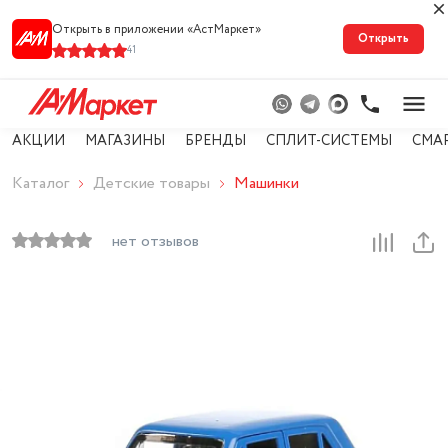
Открыть в приложении «АстМарке‪т‬»
Открыть
41
АКЦИИ
МАГАЗИНЫ
БРЕНДЫ
СПЛИТ-СИСТЕМЫ
СМА
Каталог
Детские товары
Машинки
нет отзывов