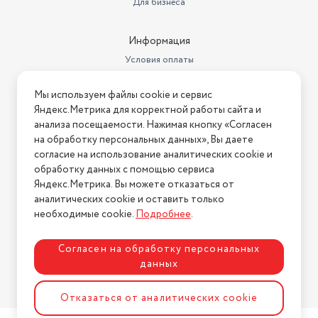
Для бизнеса
Информация
Условия оплаты
Условия доставки
Мы используем файлы cookie и сервис
Условия возврата
Яндекс.Метрика для корректной работы сайта и
Нашли ошибку на сайте?
Напишите нам
.
анализа посещаемости. Нажимая кнопку «Согласен
на обработку персональных данных», Вы даете
2026 © Интернет-магазин "АстМаркет". У нас есть всё!
согласие на использование аналитических cookie и
обработку данных с помощью сервиса
Яндекс.Метрика. Вы можете отказаться от
аналитических cookie и оставить только
Политика конфиденциальности
необходимые cookie.
Подробнее
.
Согласен на обработку персональных
данных
Разработка сайта
ASTDESIGN
Отказаться от аналитических cookie