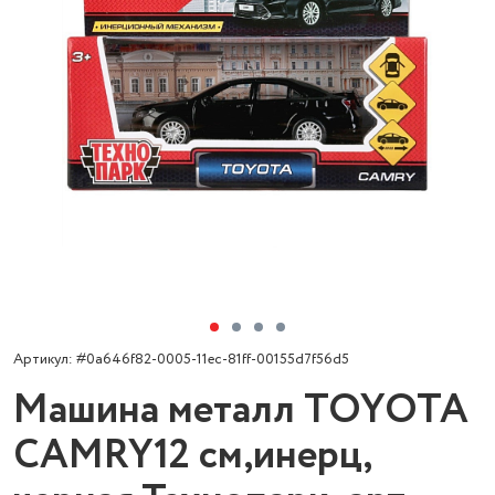
Артикул: #0a646f82-0005-11ec-81ff-00155d7f56d5
Машина металл TOYOTA
CAMRY12 см,инерц,