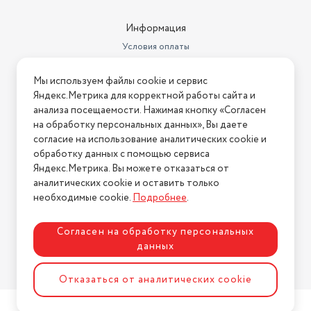
Информация
Условия оплаты
Условия доставки
Мы используем файлы cookie и сервис
Условия возврата
Яндекс.Метрика для корректной работы сайта и
Нашли ошибку на сайте?
Напишите нам
.
анализа посещаемости. Нажимая кнопку «Согласен
на обработку персональных данных», Вы даете
2026 © Интернет-магазин "АстМаркет". У нас есть всё!
согласие на использование аналитических cookie и
обработку данных с помощью сервиса
Яндекс.Метрика. Вы можете отказаться от
аналитических cookie и оставить только
Политика конфиденциальности
необходимые cookie.
Подробнее
.
Согласен на обработку персональных
данных
Разработка сайта
ASTDESIGN
Отказаться от аналитических cookie