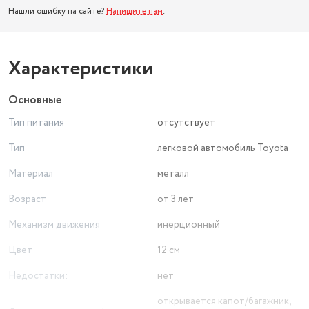
Нашли ошибку на сайте?
Напишите нам
.
Характеристики
Основные
Тип питания
отсутствует
Тип
легковой автомобиль Toyota
Материал
металл
Возраст
от 3 лет
Механизм движения
инерционный
Цвет
12 см
Недостатки:
нет
открывается капот/багажник,