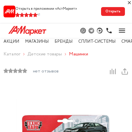
Открыть в приложении «АстМарке‪т‬»
Открыть
41
АКЦИИ
МАГАЗИНЫ
БРЕНДЫ
СПЛИТ-СИСТЕМЫ
СМА
Каталог
Детские товары
Машинки
нет отзывов