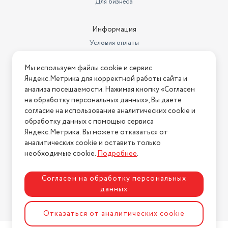
Для бизнеса
Информация
Условия оплаты
Условия доставки
Мы используем файлы cookie и сервис
Условия возврата
Яндекс.Метрика для корректной работы сайта и
Нашли ошибку на сайте?
Напишите нам
.
анализа посещаемости. Нажимая кнопку «Согласен
на обработку персональных данных», Вы даете
2026 © Интернет-магазин "АстМаркет". У нас есть всё!
согласие на использование аналитических cookie и
обработку данных с помощью сервиса
Яндекс.Метрика. Вы можете отказаться от
аналитических cookie и оставить только
Политика конфиденциальности
необходимые cookie.
Подробнее
.
Согласен на обработку персональных
данных
Разработка сайта
ASTDESIGN
Отказаться от аналитических cookie