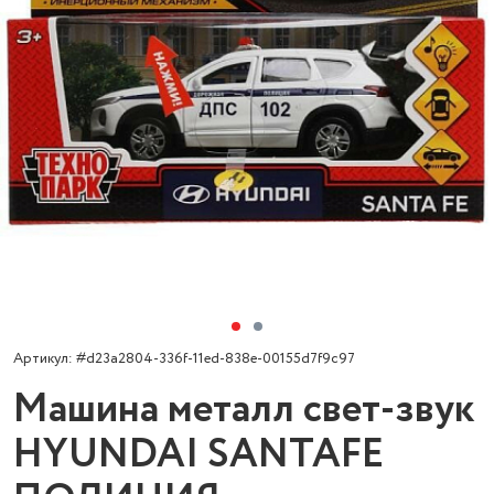
Артикул: #d23a2804-336f-11ed-838e-00155d7f9c97
Машина металл свет-звук
HYUNDAI SANTAFE