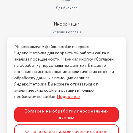
Для бизнеса
Информация
Условия оплаты
Условия доставки
Мы используем файлы cookie и сервис
Условия возврата
Яндекс.Метрика для корректной работы сайта и
Нашли ошибку на сайте?
Напишите нам
.
анализа посещаемости. Нажимая кнопку «Согласен
на обработку персональных данных», Вы даете
2026 © Интернет-магазин "АстМаркет". У нас есть всё!
согласие на использование аналитических cookie и
обработку данных с помощью сервиса
Яндекс.Метрика. Вы можете отказаться от
аналитических cookie и оставить только
Политика конфиденциальности
необходимые cookie.
Подробнее
.
Согласен на обработку персональных
данных
Разработка сайта
ASTDESIGN
Отказаться от аналитических cookie