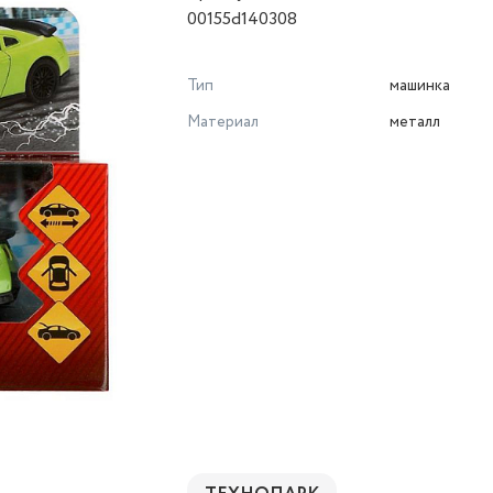
00155d140308
Тип
машинка
Материал
металл