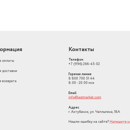
ормация
Контакты
Телефон
я оплаты
+7 (996) 266-45-02
я доставки
Горячая линия
8 800 700 51 44
я возврата
8:00 - 20:00 мск
Email
info@astmarket.com
Адрес
г. Ахтубинск, ул. Чаплыгина, 18А
Нашли ошибку на сайте?
Напишите н