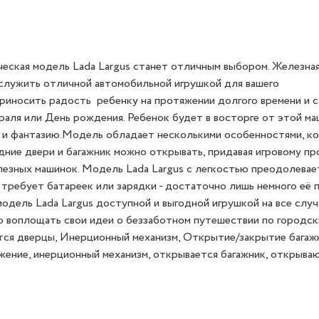
ческая модель Lada Largus станет отличным выбором. Железна
служить отличной автомобильной игрушкой для вашего
риносить радость ребенку на протяжении долгого времени и 
раля или День рождения. Ребенок будет в восторге от этой ма
 и фантазию.Модель обладает несколькими особенностями, к
дние двери и багажник можно открывать, придавая игровому пр
зных машинок. Модель Lada Largus с легкостью преодолевае
 требует батареек или зарядки - достаточно лишь немного её п
одель Lada Largus доступной и выгодной игрушкой на все случ
 воплощать свои идеи о беззаботном путешествии по городск
тся дверцы, Инерционный механизм, Открытие/закрытие багажн
жение, инерционный механизм, открывается багажник, открыва