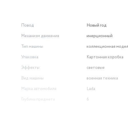
Повод
Новый год
Механизм движения
инерционный
Тип машины
коллекционная моде
Упаковка
Картонная коробка
Эффекты
световые
Вид машины
военная техника
Марка автомобиля
Lada
Глубина предмета
6
Коллекционная модель
да
Любимые герои
Лада