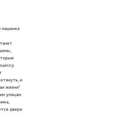
я машинка
станет
шины,
оторые
оцессу
т
отянуть, и
аи жизни!
им улицам.
ика,
ются двери