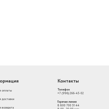
Типоразмер элемента питания
Без питания
Назначение подарка
для ребенка
й
ормация
Контакты
Телефон
я оплаты
+7 (996) 266-45-02
я доставки
Горячая линия
8 800 700 51 44
я возврата