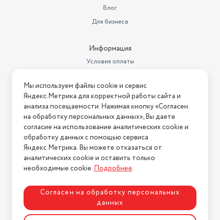
Блог
Для бизнеса
Информация
Условия оплаты
Условия доставки
Мы используем файлы cookie и сервис
Условия возврата
Яндекс.Метрика для корректной работы сайта и
Нашли ошибку на сайте?
Напишите нам
.
анализа посещаемости. Нажимая кнопку «Согласен
на обработку персональных данных», Вы даете
2026 © Интернет-магазин "АстМаркет". У нас есть всё!
согласие на использование аналитических cookie и
обработку данных с помощью сервиса
Яндекс.Метрика. Вы можете отказаться от
аналитических cookie и оставить только
Политика конфиденциальности
необходимые cookie.
Подробнее
.
Согласен на обработку персональных
данных
Разработка сайта
ASTDESIGN