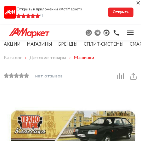
Открыть в приложении «АстМарке‪т‬»
Открыть
41
АКЦИИ
МАГАЗИНЫ
БРЕНДЫ
СПЛИТ-СИСТЕМЫ
СМА
Каталог
Детские товары
Машинки
нет отзывов