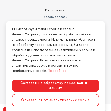
Информация
Условия оплаты
Условия доставки
Мы используем файлы cookie и сервис
Условия возврата
Яндекс.Метрика для корректной работы сайта и
Нашли ошибку на сайте?
Напишите нам
.
анализа посещаемости. Нажимая кнопку «Согласен
на обработку персональных данных», Вы даете
2026 © Интернет-магазин "АстМаркет". У нас есть всё!
согласие на использование аналитических cookie и
обработку данных с помощью сервиса
Яндекс.Метрика. Вы можете отказаться от
аналитических cookie и оставить только
Политика конфиденциальности
необходимые cookie.
Подробнее
.
Согласен на обработку персональных
данных
Разработка сайта
ASTDESIGN
Отказаться от аналитических cookie