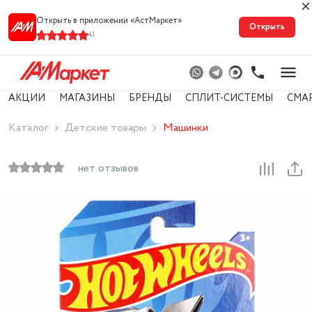
Открыть в приложении «АстМарке‪т‬»
Открыть
41
АКЦИИ
МАГАЗИНЫ
БРЕНДЫ
СПЛИТ-СИСТЕМЫ
СМА
Каталог
Детские товары
Машинки
нет отзывов