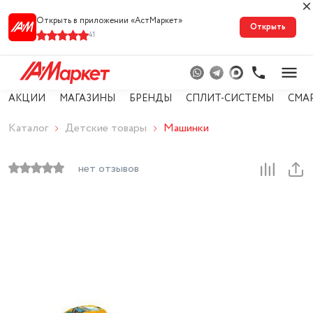
Открыть в приложении «АстМарке‪т‬»
Открыть
41
АКЦИИ
МАГАЗИНЫ
БРЕНДЫ
СПЛИТ-СИСТЕМЫ
СМА
Каталог
Детские товары
Машинки
нет отзывов