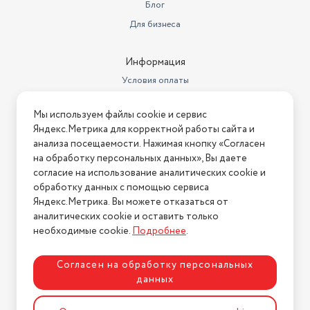
Цвет
Блог
красный
Для бизнеса
Возрастные ограничения
3+
Марка автомобиля
Камаз
Информация
Условия оплаты
Материал игрушки
пластик
Условия доставки
Особенности игрушки
подвижные элементы
Мы используем файлы cookie и сервис
Условия возврата
Яндекс.Метрика для корректной работы сайта и
Назначение подарка
для ребенка
Нашли ошибку на сайте?
Напишите нам
.
анализа посещаемости. Нажимая кнопку «Согласен
на обработку персональных данных», Вы даете
Размер (ДхШ)
14х26 см
2026 © Интернет-магазин "АстМаркет". У нас есть всё!
согласие на использование аналитических cookie и
Эффекты
механическое движение
обработку данных с помощью сервиса
Яндекс.Метрика. Вы можете отказаться от
Любимые герои
Эвакуатор
аналитических cookie и оставить только
Политика конфиденциальности
необходимые cookie.
Подробнее
.
Согласен на обработку персональных
данных
Разработка сайта
ASTDESIGN