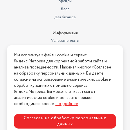
Бренды
Блог
Для бизнеса
Информация
Условия оплаты
Условия доставки
Мы используем файлы cookie и сервис
Условия возврата
Яндекс.Метрика для корректной работы сайта и
Нашли ошибку на сайте?
Напишите нам
.
анализа посещаемости. Нажимая кнопку «Согласен
на обработку персональных данных», Вы даете
2026 © Интернет-магазин "АстМаркет". У нас есть всё!
согласие на использование аналитических cookie и
обработку данных с помощью сервиса
Яндекс.Метрика. Вы можете отказаться от
аналитических cookie и оставить только
Политика конфиденциальности
необходимые cookie.
Подробнее
.
Согласен на обработку персональных
данных