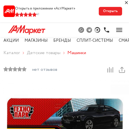
Открыть в приложении «АстМарке‪т‬»
Открыть
41
АКЦИИ
МАГАЗИНЫ
БРЕНДЫ
СПЛИТ-СИСТЕМЫ
СМА
Каталог
Детские товары
Машинки
нет отзывов