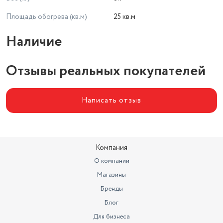
Мощность обогрева 2000 Вт
Гарантия качества:
Площадь обогрева (кв.м)
25 кв.м
Современные технологии и новейшие разработки Ballu
Наличие
гарантируют высокое качество и надежную эксплуатацию
масляных радиаторов.
Отзывы реальных покупателей
Написать отзыв
Компания
О компании
Магазины
Бренды
Блог
Для бизнеса