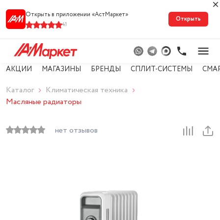
Открыть в приложении «АстМарке‪т‬»
Открыть
41
АКЦИИ
МАГАЗИНЫ
БРЕНДЫ
СПЛИТ-СИСТЕМЫ
СМА
Каталог
Климатическая техника
Масляные радиаторы
нет отзывов