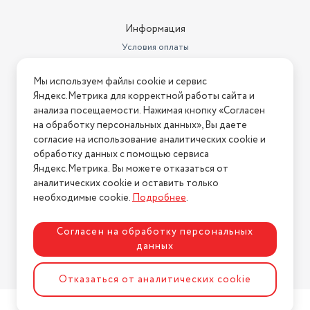
Информация
Условия оплаты
Условия доставки
Мы используем файлы cookie и сервис
Условия возврата
Яндекс.Метрика для корректной работы сайта и
Нашли ошибку на сайте?
Напишите нам
.
анализа посещаемости. Нажимая кнопку «Согласен
на обработку персональных данных», Вы даете
2026 © Интернет-магазин "АстМаркет". У нас есть всё!
согласие на использование аналитических cookie и
обработку данных с помощью сервиса
Яндекс.Метрика. Вы можете отказаться от
аналитических cookie и оставить только
Политика конфиденциальности
необходимые cookie.
Подробнее
.
Согласен на обработку персональных
данных
Разработка сайта
ASTDESIGN
Отказаться от аналитических cookie