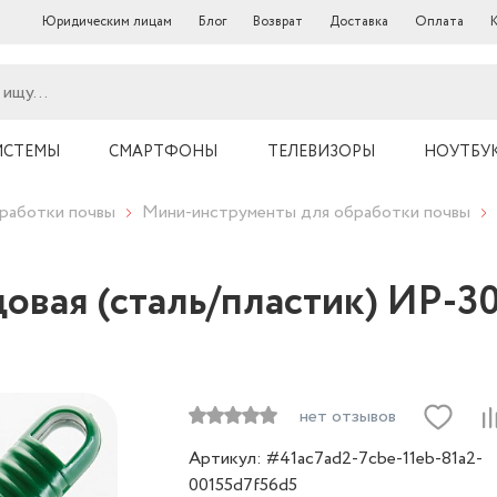
Юридическим лицам
Блог
Возврат
Доставка
Оплата
ИСТЕМЫ
СМАРТФОНЫ
ТЕЛЕВИЗОРЫ
НОУТБУ
работки почвы
Мини-инструменты для обработки почвы
довая (сталь/пластик) ИР-3
нет отзывов
Артикул: #41ac7ad2-7cbe-11eb-81a2-
00155d7f56d5