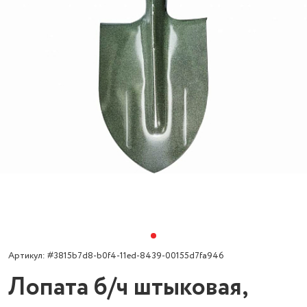
Артикул: #3815b7d8-b0f4-11ed-8439-00155d7fa946
Лопата б/ч штыковая,