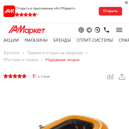
Открыть в приложении «АстМарке‪т‬»
Открыть
41
АКЦИИ
МАГАЗИНЫ
БРЕНДЫ
СПЛИТ-СИСТЕМЫ
СМА
Каталог
Туризм и отдых на природе
Моторы и лодки
Надувные лодки
5
1 отзыв