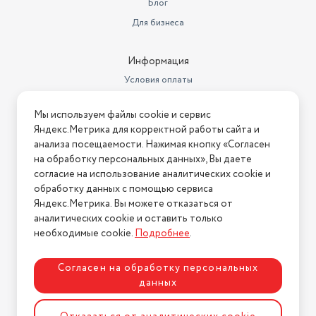
Блог
Для бизнеса
Информация
Условия оплаты
Условия доставки
Мы используем файлы cookie и сервис
Условия возврата
Яндекс.Метрика для корректной работы сайта и
Нашли ошибку на сайте?
Напишите нам
.
анализа посещаемости. Нажимая кнопку «Согласен
на обработку персональных данных», Вы даете
2026 © Интернет-магазин "АстМаркет". У нас есть всё!
согласие на использование аналитических cookie и
обработку данных с помощью сервиса
Яндекс.Метрика. Вы можете отказаться от
аналитических cookie и оставить только
Политика конфиденциальности
необходимые cookie.
Подробнее
.
Согласен на обработку персональных
данных
Разработка сайта
ASTDESIGN