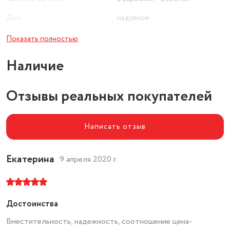
Дно
надувное
Киль
отсутствует
Показать полностью
Воздушных отсеков
2
Наличие
Транец
отсутствует
Отзывы реальных покупателей
Наличие ремнабора
есть
Написать отзыв
Екатерина
9 апреля 2020 г.
Достоинства
Вместительность, надежность, соотношение цена-