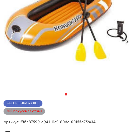
РАССРОЧКА на ВСЁ
300 бонусов за отзыв
Артикул: #f6c87599-d941-11e9-80dd-00155d7f2a34