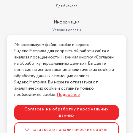
Для бизнеса
Информация
Условия оплаты
Условия доставки
Мы используем файлы cookie и сервис
Условия возврата
Яндекс.Метрика для корректной работы сайта и
Нашли ошибку на сайте?
Напишите нам
.
анализа посещаемости. Нажимая кнопку «Согласен
на обработку персональных данных», Вы даете
2026 © Интернет-магазин "АстМаркет". У нас есть всё!
согласие на использование аналитических cookie и
обработку данных с помощью сервиса
Яндекс.Метрика. Вы можете отказаться от
аналитических cookie и оставить только
Политика конфиденциальности
необходимые cookie.
Подробнее
.
Согласен на обработку персональных
данных
Разработка сайта
ASTDESIGN
Отказаться от аналитических cookie