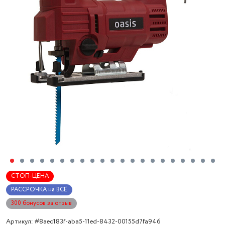
СТОП-ЦЕНА
РАССРОЧКА на ВСЁ
300 бонусов за отзыв
Артикул: #8aec183f-aba5-11ed-8432-00155d7fa946