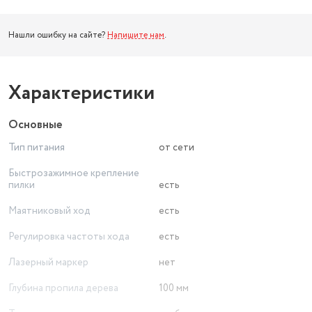
Нашли ошибку на сайте?
Напишите нам
.
Характеристики
Основные
Тип питания
от сети
Быстрозажимное крепление
пилки
есть
Маятниковый ход
есть
Регулировка частоты хода
есть
Лазерный маркер
нет
Глубина пропила дерева
100 мм