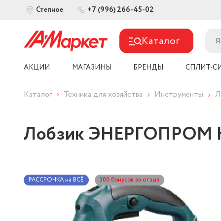
+7 (996) 266-45-02
Степное
Каталог
АКЦИИ
МАГАЗИНЫ
БРЕНДЫ
СПЛИТ-С
Каталог
Техника для хозяйства
Инструменты
Л
Лобзик ЭНЕРГОПРОМ Ho
РАССРОЧКА на ВСЁ
300 бонусов за отзыв