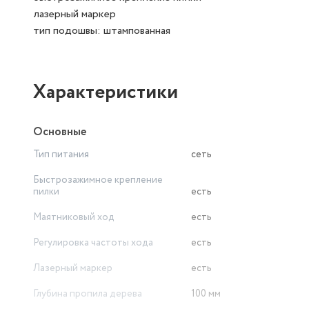
лазерный маркер
тип подошвы: штампованная
Характеристики
Основные
Тип питания
сеть
Быстрозажимное крепление
пилки
есть
Маятниковый ход
есть
Регулировка частоты хода
есть
Лазерный маркер
есть
Глубина пропила дерева
100 мм