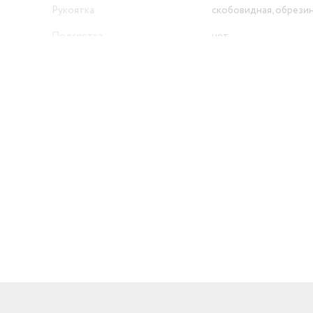
Рукоятка
скобовидная, обрези
Подсветка
нет
Защитный щиток
есть
й