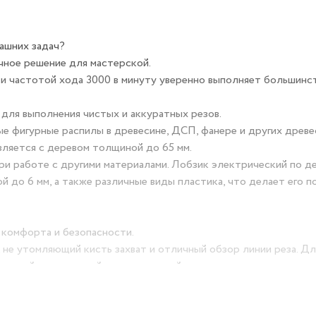
ашних задач?
чное решение для мастерской.
и частотой хода 3000 в минуту уверенно выполняет большинст
для выполнения чистых и аккуратных резов.
ые фигурные распилы в древесине, ДСП, фанере и других древ
вляется с деревом толщиной до 65 мм.
ри работе с другими материалами. Лобзик электрический по де
до 6 мм, а также различные виды пластика, что делает его п
 комфорта и безопасности.
 не утомляющий кисть захват и отличный обзор линии реза. Дл
ачный пластиковый экран, который предотвращает соскальзы
воляет зафиксировать инструмент во включенном состоянии д
ивать кнопку, снижая усталость.