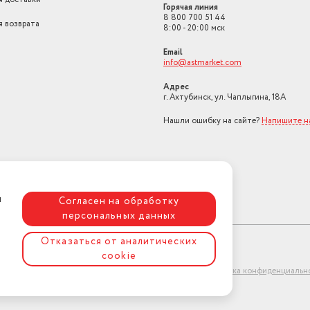
Горячая линия
Подошва
штампованная
8 800 700 51 44
я возврата
8:00 - 20:00 мск
Наклон подошвы
есть
Email
info@astmarket.com
Длина шнура питания, м
1.75
Адрес
Страна-изготовитель
Китай
г. Ахтубинск, ул. Чаплыгина, 18А
Нашли ошибку на сайте?
Напишите н
я
Согласен на обработку
персональных данных
Отказаться от аналитических
cookie
ет-магазин "АстМаркет". У нас есть всё!
Политика конфиденциальн