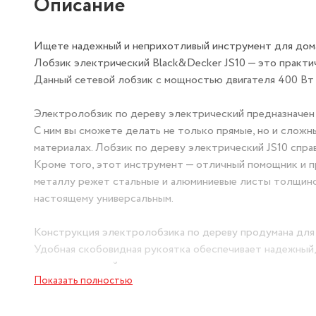
Описание
Ищете надежный и неприхотливый инструмент для дом
Лобзик электрический Black&Decker JS10 — это практи
Данный сетевой лобзик с мощностью двигателя 400 Вт 
Электролобзик по дереву электрический предназначен 
С ним вы сможете делать не только прямые, но и сложн
материалах. Лобзик по дереву электрический JS10 спра
Кроме того, этот инструмент — отличный помощник и п
металлу режет стальные и алюминиевые листы толщиной 
настоящему универсальным.
Конструкция электролобзика по дереву продумана для
Удобная скобовидная рукоятка обеспечивает надежный,
дополнительной защиты оператора предусмотрен прозр
Показать полностью
и контакт с рабочей зоной. Фиксатор выключателя поз
длительной работы без необходимости постоянно удерж