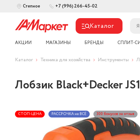
+7 (996) 266-45-02
Степное
Каталог
АКЦИИ
МАГАЗИНЫ
БРЕНДЫ
СПЛИТ-С
Каталог
Техника для хозяйства
Инструменты
Л
Лобзик Black+Decker JS
СТОП-ЦЕНА
РАССРОЧКА на ВСЁ
300 бонусов за отзыв