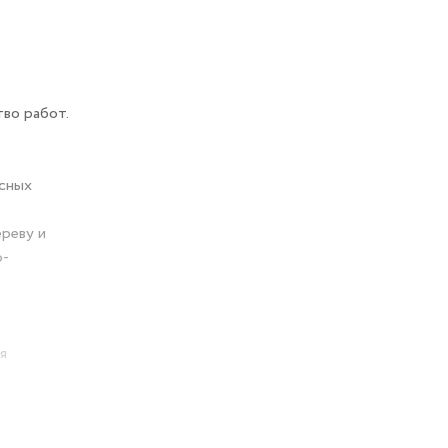
во работ.
есных
реву и
о-
я
вание рук
ля