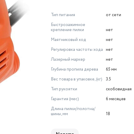
Тип питания
от сети
Быстрозажимное
крепление пилки
нет
Маятниковый ход
нет
Регулировка частоты хода
нет
Лазерный маркер
нет
Глубина пропила дерева
65 мм
Вес товара в упаковке, (кг)
3.5
Тип рукоятки
скобовидная
Гарантия (мес)
6 месяцев
Длина пилки/полотна/
шины, мм
18