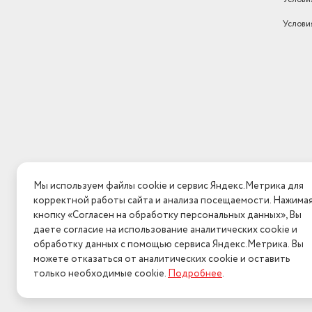
Макс. обороты холостого хода,
Услови
об/мин
3000
Поддержание оборотов под
нагрузкой
нет
Наличие подсветки
нет
Мы используем файлы cookie и сервис Яндекс.Метрика для
корректной работы сайта и анализа посещаемости. Нажима
кнопку «Согласен на обработку персональных данных», Вы
даете согласие на использование аналитических cookie и
обработку данных с помощью сервиса Яндекс.Метрика. Вы
можете отказаться от аналитических cookie и оставить
только необходимые cookie.
Подробнее
.
2026 © Интерн