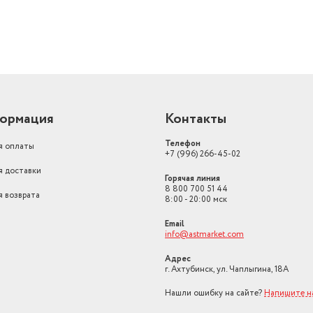
ормация
Контакты
Телефон
я оплаты
+7 (996) 266-45-02
я доставки
Горячая линия
8 800 700 51 44
я возврата
8:00 - 20:00 мск
Email
info@astmarket.com
Адрес
г. Ахтубинск, ул. Чаплыгина, 18А
Нашли ошибку на сайте?
Напишите н