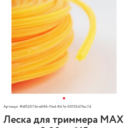
Артикул: #df52073e-e696-11ed-847e-00155d7fac7d
Леска для триммера MAX