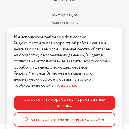
Информация
Условия оплаты
Условия доставки
Мы используем файлы cookie и сервис
Условия возврата
Яндекс.Метрика для корректной работы сайта и
Нашли ошибку на сайте?
Напишите нам
.
анализа посещаемости. Нажимая кнопку «Согласен
на обработку персональных данных», Вы даете
2026 © Интернет-магазин "АстМаркет". У нас есть всё!
согласие на использование аналитических cookie и
обработку данных с помощью сервиса
Яндекс.Метрика. Вы можете отказаться от
аналитических cookie и оставить только
Политика конфиденциальности
необходимые cookie.
Подробнее
.
Согласен на обработку персональных
данных
Разработка сайта
ASTDESIGN
Отказаться от аналитических cookie