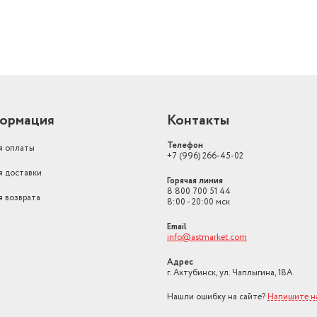
ормация
Контакты
Телефон
я оплаты
+7 (996) 266-45-02
я доставки
Горячая линия
8 800 700 51 44
я возврата
8:00 - 20:00 мск
Email
info@astmarket.com
Адрес
г. Ахтубинск, ул. Чаплыгина, 18А
Нашли ошибку на сайте?
Напишите н