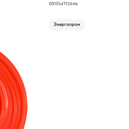
00155d7f264b
Энергопром