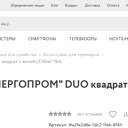
Юридическим лицам
Блог
Возврат
Доставка
Оплата
ИСТЕМЫ
СМАРТФОНЫ
ТЕЛЕВИЗОРЫ
НОУТБУ
ике для хозяйства
Аксессуары для триммеров
адрат с жилой (3,00мм*15м)
НЕРГОПРОМ" DUO квадрат 
нет отзывов
Артикул: #a2fe2d6e-1dc2-11eb-816f-