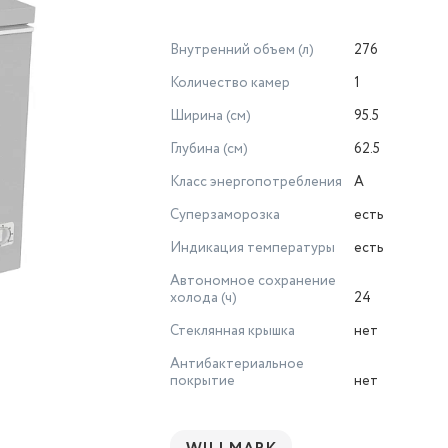
Внутренний объем (л)
276
Количество камер
1
Ширина (см)
95.5
Глубина (см)
62.5
Класс энергопотребления
A
Суперзаморозка
есть
Индикация температуры
есть
Автономное сохранение
холода (ч)
24
Стеклянная крышка
нет
Антибактериальное
покрытие
нет