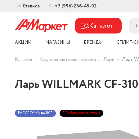
+7 (996) 266-45-02
Степное
Каталог
АКЦИИ
МАГАЗИНЫ
БРЕНДЫ
СПЛИТ-С
Каталог
Крупная бытовая техника
Лари
Ларь W
Ларь WILLMARK CF-310
РАССРОЧКА на ВСЁ
300 бонусов за отзыв