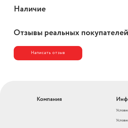
Наличие
Автономное сохранение холода
(ч)
24
Отзывы реальных покупателе
Написать отзыв
Компания
Инф
Услови
Услови