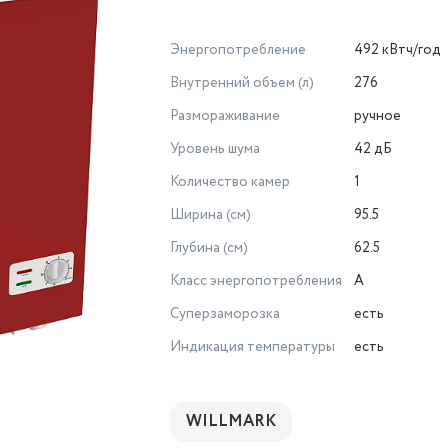
Энергопотребление
492 кВтч/год
Внутренний объем (л)
276
Размораживание
ручное
Уровень шума
42 дБ
Количество камер
1
Ширина (см)
95.5
Глубина (см)
62.5
Класс энергопотребления
A
Суперзаморозка
есть
Индикация температуры
есть
WILLMARK