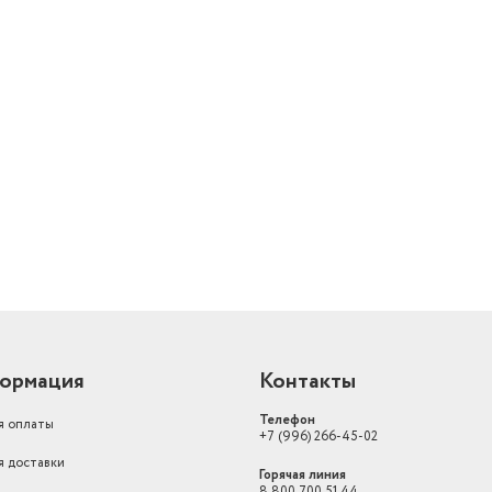
Минимальная температура в
морозильной камере
-24
й
ормация
Контакты
Телефон
я оплаты
+7 (996) 266-45-02
я доставки
Горячая линия
8 800 700 51 44