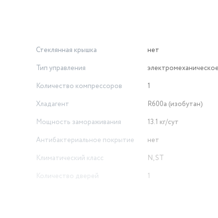
Стеклянная крышка
нет
Тип управления
электромеханическо
Количество компрессоров
1
Хладагент
R600a (изобутан)
Мощность замораживания
13.1 кг/сут
Антибактериальное покрытие
нет
Климатический класс
N, ST
Количество дверей
1
Общий объем
305 л
Индикация
отключения электро