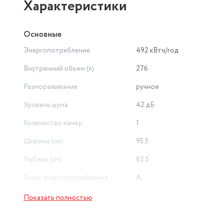
Характеристики
Основные
Энергопотребление
492 кВтч/год
Внутренний объем (л)
276
Размораживание
ручное
Уровень шума
42 дБ
Количество камер
1
Ширина (см)
95.5
Глубина (см)
62.5
Класс энергопотребления
A
Суперзаморозка
есть
Показать полностью
Индикация температуры
есть