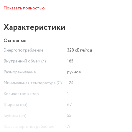
внутри камеры.
Показать полностью
Характеристики
Основные
Энергопотребление
328 кВтч/год
Внутренний объем (л)
165
Размораживание
ручное
Минимальная температура (С)
-24
Количество камер
1
Ширина (см)
67
Глубина (см)
55
Класс энергопотребления
A