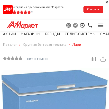
Открыть в приложении «АстМарке‪т‬»
Открыть
41
АКЦИИ
МАГАЗИНЫ
БРЕНДЫ
СПЛИТ-СИСТЕМЫ
СМА
Каталог
Крупная бытовая техника
Лари
нет отзывов