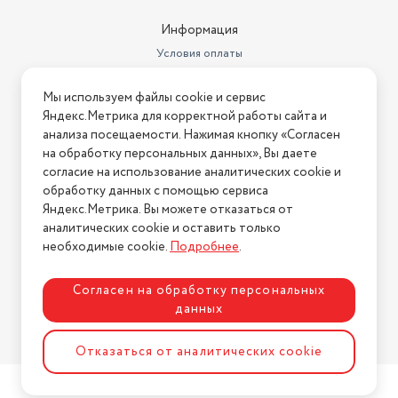
Уровень шума (дБ)
42
Информация
Количество дверей
1
Условия оплаты
Материал полок
металл
Условия доставки
Мы используем файлы cookie и сервис
Условия возврата
Индикация
отключения электропитания
Яндекс.Метрика для корректной работы сайта и
Нашли ошибку на сайте?
Напишите нам
.
анализа посещаемости. Нажимая кнопку «Согласен
Количество ящиков/полок
1
на обработку персональных данных», Вы даете
2026 © Интернет-магазин "АстМаркет". У нас есть всё!
согласие на использование аналитических cookie и
обработку данных с помощью сервиса
Яндекс.Метрика. Вы можете отказаться от
аналитических cookie и оставить только
Политика конфиденциальности
необходимые cookie.
Подробнее
.
Согласен на обработку персональных
данных
Разработка сайта
ASTDESIGN
Отказаться от аналитических cookie