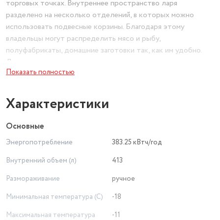
торговых точках. Внутреннее пространство ларя
разделено на несколько отделений, в которых можно
использовать подвесные корзины. Благодаря этому
владельцы могут распределить мясо и рыбу,
полуфабрикаты, домашние заготовки так, как им удобно.
Для регулировки температуры внутри морозильного ларя
Показать полностью
предусмотрена несложная механическая система
управления. Специальный индикатор показывает, что
устройство включено и работает. Дверь морозильного
Характеристики
ларя закрывается настолько плотно, что даже при
отключении электропитания внутри него ещё долго
Основные
сохраняются подходящие для хранения продуктов
Энергопотребление
383.25 кВтч/год
условия.
Внутренний объем (л)
413
Размораживание
ручное
Минимальная температура (С)
-18
Максимальная температура
-11