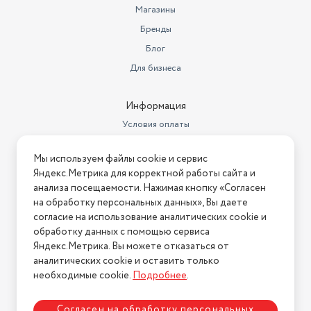
Магазины
Климатический класс
N +16°C / +32°C
Бренды
Страна-изготовитель
Россия
Блог
Антибактериальное покрытие
нет
Для бизнеса
Уровень шума (дБ)
до 40 дБ
Информация
Мощность замораживания
15
Условия оплаты
Хладагент
Условия доставки
R600a
Мы используем файлы cookie и сервис
Условия возврата
Объем морозильной камеры
413 л
Яндекс.Метрика для корректной работы сайта и
Нашли ошибку на сайте?
Напишите нам
.
анализа посещаемости. Нажимая кнопку «Согласен
Размораживание морозильной
на обработку персональных данных», Вы даете
камеры
ручное
2026 © Интернет-магазин "АстМаркет". У нас есть всё!
согласие на использование аналитических cookie и
обработку данных с помощью сервиса
Габариты (ШxГxВ)
170х69.5х88.5 см
Яндекс.Метрика. Вы можете отказаться от
Количество дверей
1
аналитических cookie и оставить только
Политика конфиденциальности
необходимые cookie.
Подробнее
.
Количество компрессоров
1
Согласен на обработку персональных
Цвет / Материал покрытия
белый / пластик/металл