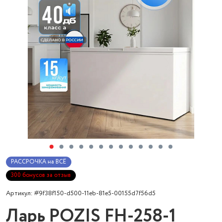
РАССРОЧКА на ВСЁ
300 бонусов за отзыв
Артикул: #9f38f150-d500-11eb-81e5-00155d7f56d5
Ларь POZIS FH-258-1