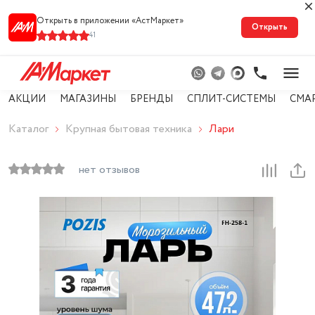
Открыть в приложении «АстМарке‪т‬»
Открыть
41
АКЦИИ
МАГАЗИНЫ
БРЕНДЫ
СПЛИТ-СИСТЕМЫ
СМА
Каталог
Крупная бытовая техника
Лари
нет отзывов