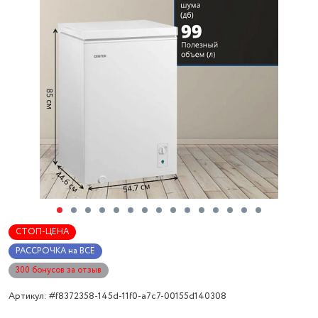
СТОП-ЦЕНА
РАССРОЧКА на ВСЁ
300 бонусов за отзыв
Артикул: #f8372358-145d-11f0-a7c7-00155d140308