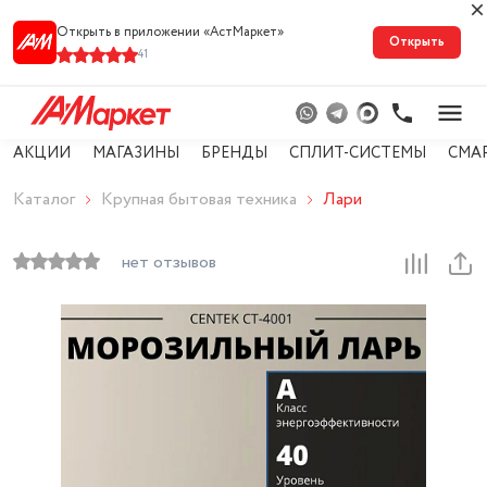
Открыть в приложении «АстМарке‪т‬»
Открыть
41
АКЦИИ
МАГАЗИНЫ
БРЕНДЫ
СПЛИТ-СИСТЕМЫ
СМА
Каталог
Крупная бытовая техника
Лари
нет отзывов