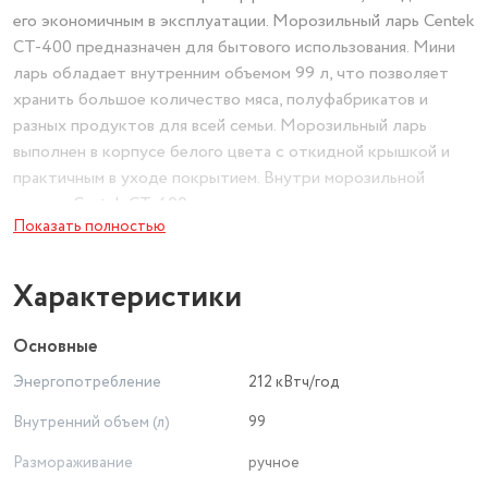
его экономичным в эксплуатации. Морозильный ларь Centek
CT-400 предназначен для бытового использования. Мини
ларь обладает внутренним объемом 99 л, что позволяет
хранить большое количество мяса, полуфабрикатов и
разных продуктов для всей семьи. Морозильный ларь
выполнен в корпусе белого цвета с откидной крышкой и
практичным в уходе покрытием. Внутри морозильной
камеры Centek CT-400 есть одна подвесная металлическая
Показать полностью
корзина, которая может сниматься при необходимости
очистки или ненадобности. Также использовать
морозильный ларь как дополнительное пространство к
Характеристики
основному холодильнику. Надежная морозильная камера
Centek — это практичное решение для любой кухни,
Основные
обеспечивающее длительное хранение продуктов без
Энергопотребление
212 кВтч/год
риска их порчи.
Внутренний объем (л)
99
Морозильная камера для дома CT-4001 – это отличное
Размораживание
ручное
сочетание функциональности и экономичности. Благодаря