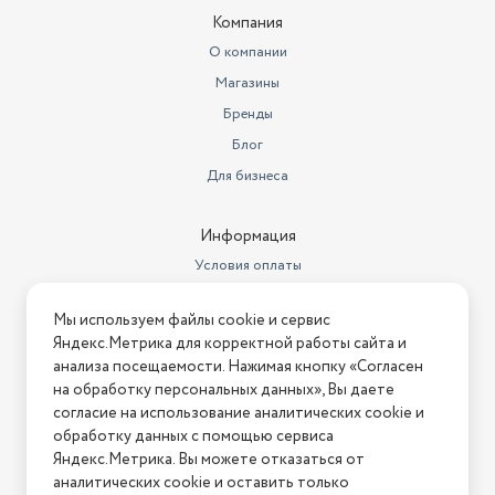
Вес с учетом упаковки
22000
Компания
Морозильный ларь;
О компании
Комплектация
инструкция.
Магазины
Цвет товара
белый
Бренды
Блог
Тип управления
механическое
Для бизнеса
Бренд
Centek
Мощность, Вт
100
Информация
Условия оплаты
Гарантийный срок
1 год
Условия доставки
Стеклянная крышка
нет
Мы используем файлы cookie и сервис
Условия возврата
Яндекс.Метрика для корректной работы сайта и
Длина товара в упаковке, в
Нашли ошибку на сайте?
Напишите нам
.
анализа посещаемости. Нажимая кнопку «Согласен
метрах
0.58
на обработку персональных данных», Вы даете
2026 © Интернет-магазин "АстМаркет". У нас есть всё!
согласие на использование аналитических cookie и
Ширина товара в упаковке, в
метрах
0.47
обработку данных с помощью сервиса
Яндекс.Метрика. Вы можете отказаться от
Высота товара в упаковке, в
аналитических cookie и оставить только
Политика конфиденциальности